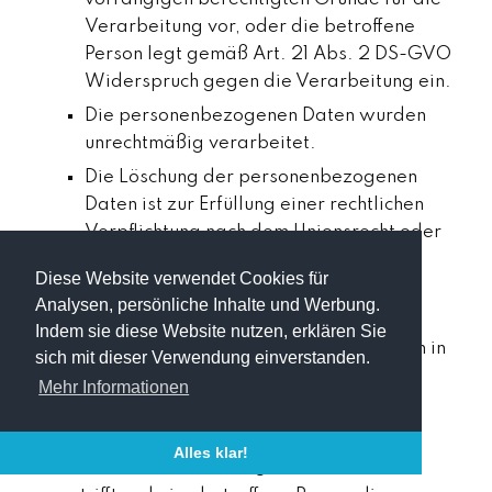
Verarbeitung vor, oder die betroffene
Person legt gemäß Art. 21 Abs. 2 DS-GVO
Widerspruch gegen die Verarbeitung ein.
Die personenbezogenen Daten wurden
unrechtmäßig verarbeitet.
Die Löschung der personenbezogenen
Daten ist zur Erfüllung einer rechtlichen
Verpflichtung nach dem Unionsrecht oder
dem Recht der Mitgliedstaaten
Diese Website verwendet Cookies für
erforderlich, dem der Verantwortliche
Analysen, persönliche Inhalte und Werbung.
unterliegt.
Indem sie diese Website nutzen, erklären Sie
Die personenbezogenen Daten wurden in
sich mit dieser Verwendung einverstanden.
Bezug auf angebotene Dienste der
Mehr Informationen
Informationsgesellschaft gemäß Art. 8
Abs. 1 DS-GVO erhoben.
Alles klar!
Sofern einer der oben genannten Gründe