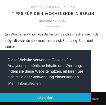
Berlin
Kooperation
Travel
TIPPS FÜR DEIN WOCHENENDE IN BERLIN
November 13, 2022
Ein Wochenendtrip nach Berlin lohnt sich einfach immer! Ich
zeige dir, was du dort machen kannst. Shopping, Spiel und
Kultur.
Diese Website verwendet Cookies für
Analysen, persönliche Inhalte und Werbung.
Indem sie diese Website nutzen, erklären Sie
sich mit dieser Verwendung einverstanden.
Mehr Informationen
Alles klar!
@2021 - All Right Reserved. Designed and Developed by Pierre Engelmann