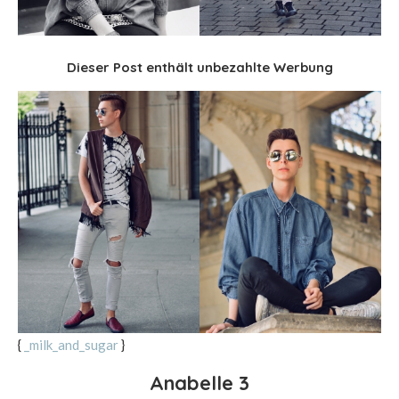
Dieser Post enthält unbezahlte Werbung
{
_milk_and_sugar
}
Anabelle 3