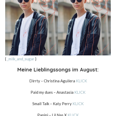
{
_milk_and_sugar
}
Meine Lieblingssongs im August:
Dirrty – Christina Aguilera
KLICK
Paid my dues – Anastasia
KLICK
Small Talk – Katy Perry
KLICK
Panini – Lil Nas X
KLICK