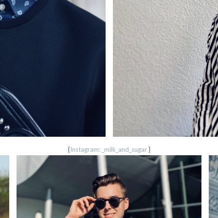
{
Instagram: _milk_and_sugar
}