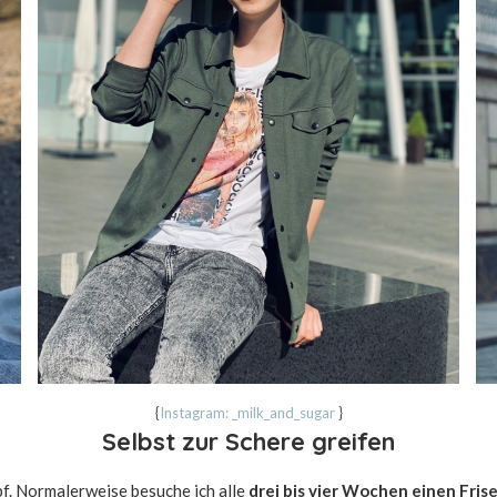
{
Instagram: _milk_and_sugar
}
Selbst zur Schere greifen
f. Normalerweise besuche ich alle
drei bis vier Wochen einen Fris