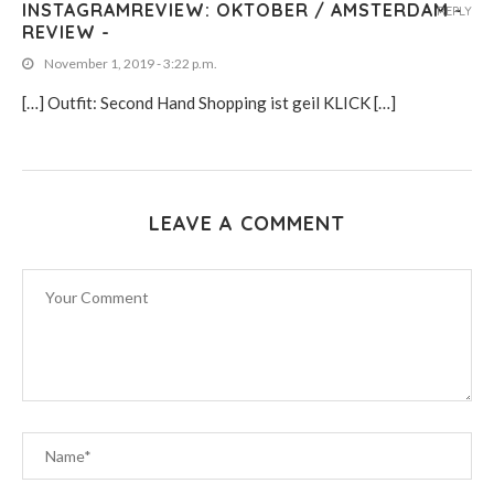
INSTAGRAMREVIEW: OKTOBER / AMSTERDAM -
REPLY
REVIEW -
November 1, 2019 - 3:22 p.m.
[…] Outfit: Second Hand Shopping ist geil KLICK […]
LEAVE A COMMENT