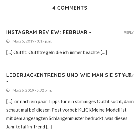
4 COMMENTS
INSTAGRAM REVIEW: FEBRUAR -
REPLY
März 5, 2019 - 3:17 p.m.
[…] Outfit: Outfitregeln die ich immer beachte […]
LEDERJACKENTRENDS UND WIE MAN SIE STYLT
REPLY
-
Mai 26, 2019 - 5:32 p.m.
[…] ihr nach ein paar Tipps für ein stimmiges Outfit sucht, dann
schaut mal bei diesem Post vorbei: KLICKMeine Modell ist
mit dem angesagten Schlangenmuster bedruckt, was dieses
Jahr total im Trend […]